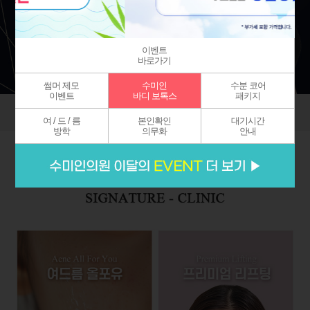
이벤트
바로가기
썸머 제모
수미인
수분 코어
이벤트
바디 보톡스
패키지
여 / 드 / 름
본인확인
대기시간
방학
의무화
안내
닫기
닫기
닫기
닫기